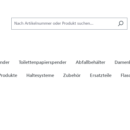
ender
Toilettenpapierspender
Abfallbehälter
Damenh
Produkte
Haltesysteme
Zubehör
Ersatzteile
Flas