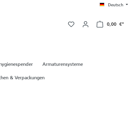
Deutsch
Ware
0,00 €*
ygienespender
Armaturensysteme
chen & Verpackungen