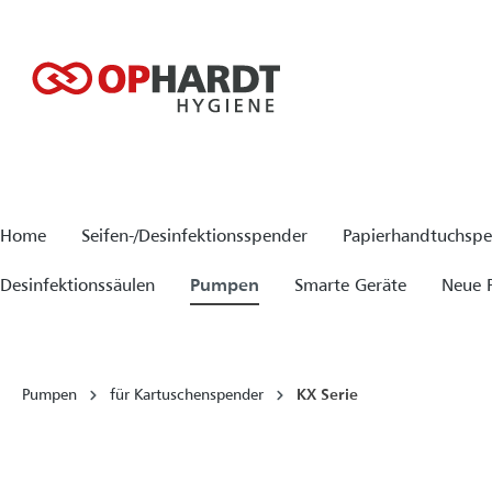
springen
Zur Hauptnavigation springen
Home
Seifen-/Desinfektionsspender
Papierhandtuchsp
Desinfektionssäulen
Pumpen
Smarte Geräte
Neue 
Pumpen
für Kartuschenspender
KX Serie