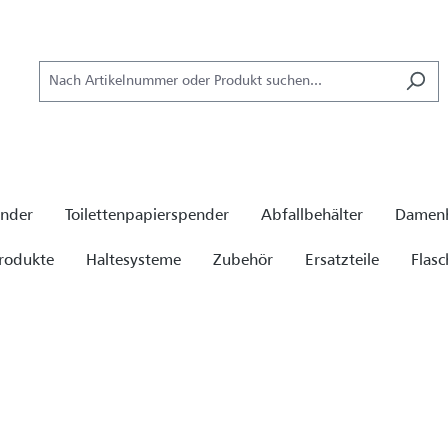
ender
Toilettenpapierspender
Abfallbehälter
Damenh
rodukte
Haltesysteme
Zubehör
Ersatzteile
Flas