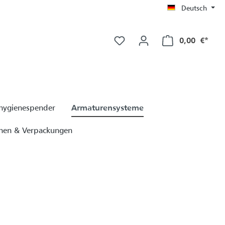
Deutsch
Ware
0,00 €*
ygienespender
Armaturensysteme
chen & Verpackungen