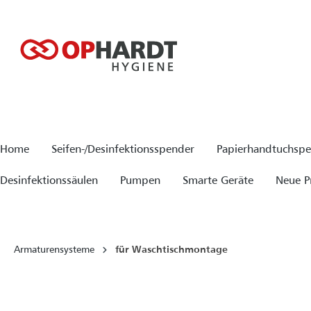
springen
Zur Hauptnavigation springen
Home
Seifen-/Desinfektionsspender
Papierhandtuchsp
Desinfektionssäulen
Pumpen
Smarte Geräte
Neue P
Armaturensysteme
für Waschtischmontage